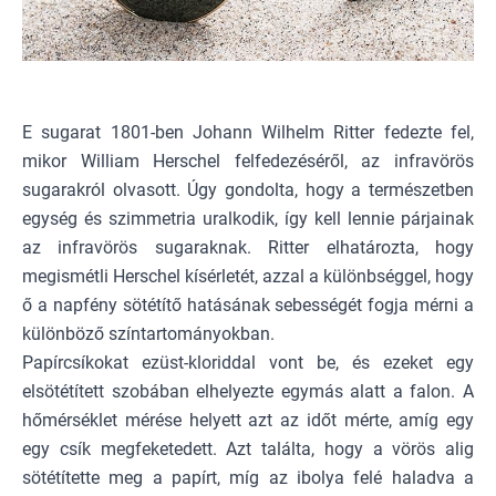
E sugarat 1801-ben Johann Wilhelm Ritter fedezte fel,
mikor William Herschel felfedezéséről, az infravörös
sugarakról olvasott. Úgy gondolta, hogy a természetben
egység és szimmetria uralkodik, így kell lennie párjainak
az infravörös sugaraknak. Ritter elhatározta, hogy
megismétli Herschel kísérletét, azzal a különbséggel, hogy
ő a napfény sötétítő hatásának sebességét fogja mérni a
különböző színtartományokban.
Papírcsíkokat ezüst-kloriddal vont be, és ezeket egy
elsötétített szobában elhelyezte egymás alatt a falon. A
hőmérséklet mérése helyett azt az időt mérte, amíg egy
egy csík megfeketedett. Azt találta, hogy a vörös alig
sötétítette meg a papírt, míg az ibolya felé haladva a