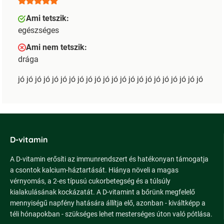
Ami tetszik:
egészséges
Ami nem tetszik:
drága
jó jó jó jó jó jó jó jó jó jó jó jó jó jó jó jó jó jó jó jó jó jó
D-vitamin
A D-vitamin erősíti az immunrendszert és hatékonyan támogatja
a csontok kalcium-háztartását. Hiánya növeli a magas
vérnyomás, a 2-es típusú cukorbetegség és a túlsúly
kialakulásának kockázatát. A D-vitamint a bőrünk megfelelő
mennyiségű napfény hatására állítja elő, azonban - kiváltképp a
téli hónapokban - szükséges lehet mesterséges úton való pótlása.