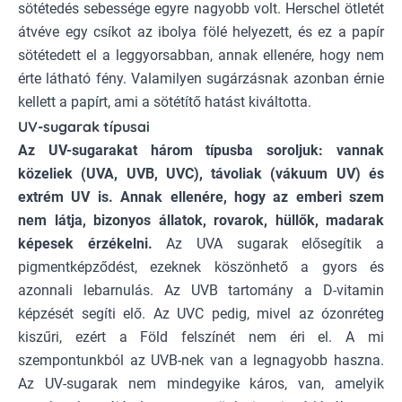
sötétedés sebessége egyre nagyobb volt. Herschel ötletét
átvéve egy csíkot az ibolya fölé helyezett, és ez a papír
sötétedett el a leggyorsabban, annak ellenére, hogy nem
érte látható fény. Valamilyen sugárzásnak azonban érnie
kellett a papírt, ami a sötétítő hatást kiváltotta.
UV-sugarak típusai
Az UV-sugarakat három típusba soroljuk
: vannak
közeliek (UVA, UVB, UVC), távoliak (vákuum UV) és
extrém UV is. Annak ellenére, hogy az emberi szem
nem látja, bizonyos állatok, rovarok, hüllők, madarak
képesek érzékelni.
Az UVA sugarak elősegítik a
pigmentképződést, ezeknek köszönhető a gyors és
azonnali lebarnulás. Az UVB tartomány a D-vitamin
képzését segíti elő. Az UVC pedig, mivel az ózonréteg
kiszűri, ezért a Föld felszínét nem éri el. A mi
szempontunkból az UVB-nek van a legnagyobb haszna.
Az UV-sugarak nem mindegyike káros, van, amelyik