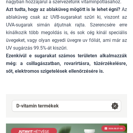
nagyban hozzájárul a szervezetünk vitaminpótlásához.
Azt tudta, hogy az ablaküveg mögött is le lehet égni?
Az
ablaküveg csak az UVB-sugarakat szűri ki, viszont az
UVA-sugarak simán átjutnak rajta. Szerencsére erre
kínálkozik több megoldás is, és sok cég kínál speciális
üvegeket, vagy olyan
egyedi üvegre
uv fóliát, ami már az
UV sugárzás 99.5%-át kiszűri.
Ezenkívül e sugarakat számos területen alkalmazzák
még: a csillagászatban, rovarirtásra, tűzérzékelésre,
sőt, elektromos szigetelések ellenőrzésére is.
D-vitamin termékek