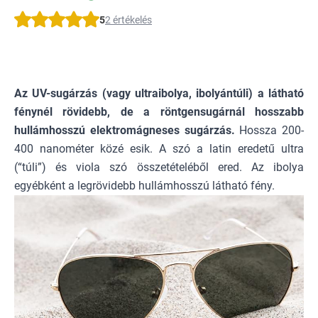
5
2 értékelés
Az UV-sugárzás (vagy ultraibolya, ibolyántúli) a látható
fénynél rövidebb, de a röntgensugárnál hosszabb
hullámhosszú elektromágneses sugárzás.
Hossza 200-
400 nanométer közé esik. A szó a latin eredetű ultra
(“túli”) és viola szó összetételéből ered. Az ibolya
egyébként a legrövidebb hullámhosszú látható fény.